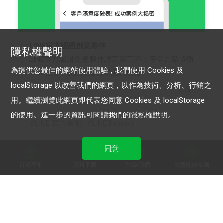
LINE官方認證創意夥伴
隱私權聲明
LINE官方認證創意夥伴證言第三彈：帝亞吉歐 #獵
為提供您最佳的網站使用體驗，我們使用 Cookies 及
BAR任務，帶動超過百間店家商機
localStorage 以改善我們的網頁，以作為技術、分析、行銷之
用。繼續瀏覽此網頁即代表您同意 Cookies 及 localStorage
的使用。進一步的資訊可閱讀我們的
隱私權說明
。
LINE 官方帳號
LINE Beacon
同意
行銷導航
資料下載
聯絡我們
免費開設帳號
加入 LINE 商家報
為中小型商家提供LINE最新的廣告方案與資訊