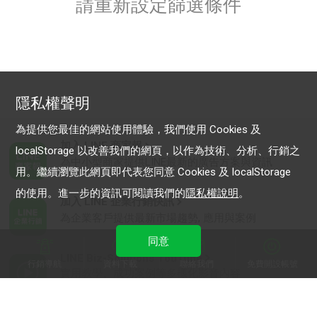
請重新設定篩選條件
隱私權聲明
為提供您最佳的網站使用體驗，我們使用 Cookies 及
加入 LINE 商家報
localStorage 以改善我們的網頁，以作為技術、分析、行銷之
為中小型商家提供LINE最新的廣告方案與資訊
用。繼續瀏覽此網頁即代表您同意 Cookies 及 localStorage
的使用。進一步的資訊可閱讀我們的
隱私權說明
。
加入 LINE 企業行銷快訊
為企業客戶提供最新市場趨勢, 應用與案例
同意
LINE Biz-Solutions YouTube
行銷導航
資料下載
聯絡我們
免費開設帳號
實用教學、成功案例等多樣化影音內容