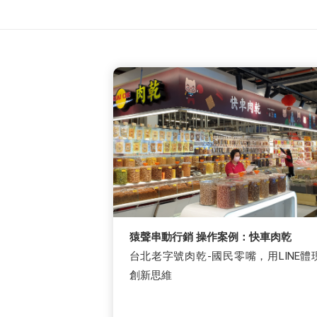
猿聲串動行銷 操作案例：快車肉乾
台北老字號肉乾-國民零嘴，用LINE體
創新思維