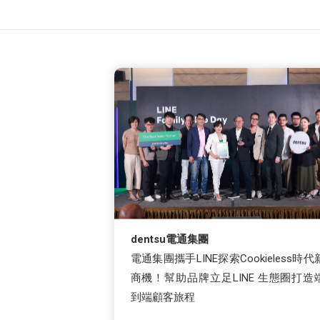
dentsu電通集團
電通集團攜手LINE探索Cookieless時代
商機！幫助品牌立足LINE 生態圈打造
到端顧客旅程