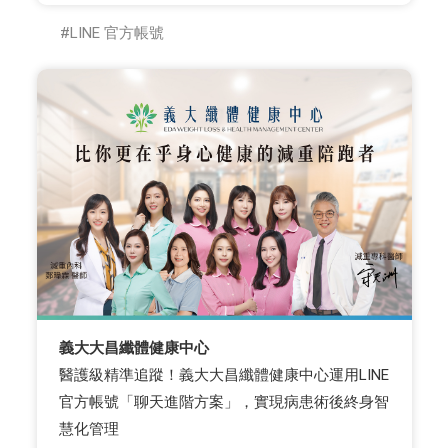
LINE 官方帳號
義大大昌纖體健康中心
醫護級精準追蹤！義大大昌纖體健康中心運用LINE
官方帳號「聊天進階方案」，實現病患術後終身智
慧化管理