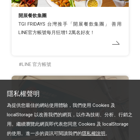
開展餐飲集團
TGI FRIDAYS 台灣推手「開展餐飲集團」 善用
LINE官方帳號每月狂增1.2萬名好友！
LINE 官方帳號
隱私權聲明
為提供您最佳的網站使用體驗，我們使用 Cookies 及
localStorage 以改善我們的網頁，以作為技術、分析、行銷之
用。繼續瀏覽此網頁即代表您同意 Cookies 及 localStorage
的使用。進一步的資訊可閱讀我們的
隱私權說明
。