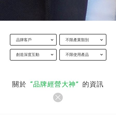
關於
品牌經營大神
的資訊