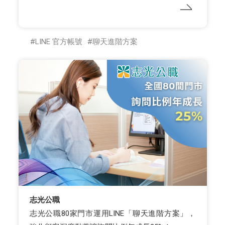
LINE 官方帳號
聊天進階方案
志光公職
志光公職80家門市運用LINE「聊天進階方案」，