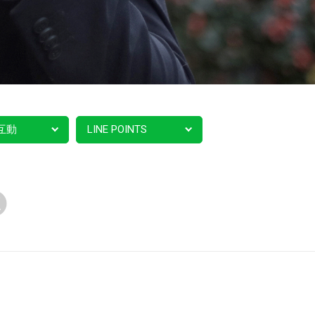
互動
LINE POINTS