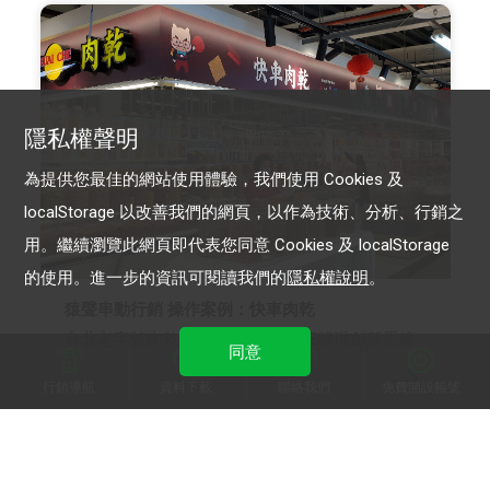
隱私權聲明
為提供您最佳的網站使用體驗，我們使用 Cookies 及
localStorage 以改善我們的網頁，以作為技術、分析、行銷之
用。繼續瀏覽此網頁即代表您同意 Cookies 及 localStorage
的使用。進一步的資訊可閱讀我們的
隱私權說明
。
猿聲串動行銷 操作案例：快車肉乾
台北老字號肉乾-國民零嘴，用LINE體現創新思維
同意
行銷導航
資料下載
聯絡我們
免費開設帳號
LINE 官方帳號
LINE 成效型廣告