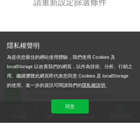
請重新設定篩選條件
隱私權聲明
為提供您最佳的網站使用體驗，我們使用 Cookies 及
加入 LINE 商家報
localStorage 以改善我們的網頁，以作為技術、分析、行銷之
為中小型商家提供LINE最新的廣告方案與資訊
用。繼續瀏覽此網頁即代表您同意 Cookies 及 localStorage
的使用。進一步的資訊可閱讀我們的
隱私權說明
。
加入 LINE 企業行銷快訊
為企業客戶提供最新市場趨勢, 應用與案例
同意
LINE Biz-Solutions YouTube
行銷導航
資料下載
聯絡我們
免費開設帳號
實用教學、成功案例等多樣化影音內容