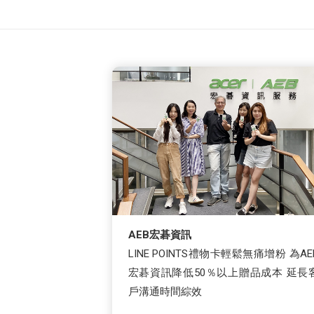
AEB宏碁資訊
LINE POINTS禮物卡輕鬆無痛增粉 為AE
宏碁資訊降低50％以上贈品成本 延長
戶溝通時間綜效