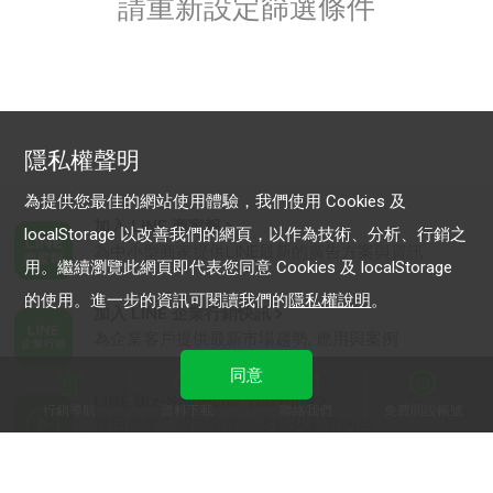
請重新設定篩選條件
隱私權聲明
為提供您最佳的網站使用體驗，我們使用 Cookies 及
加入 LINE 商家報
localStorage 以改善我們的網頁，以作為技術、分析、行銷之
為中小型商家提供LINE最新的廣告方案與資訊
用。繼續瀏覽此網頁即代表您同意 Cookies 及 localStorage
的使用。進一步的資訊可閱讀我們的
隱私權說明
。
加入 LINE 企業行銷快訊
為企業客戶提供最新市場趨勢, 應用與案例
同意
LINE Biz-Solutions YouTube
行銷導航
資料下載
聯絡我們
免費開設帳號
實用教學、成功案例等多樣化影音內容