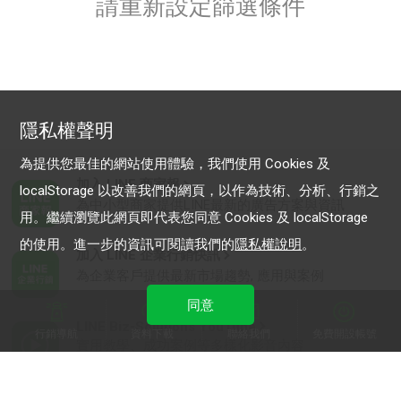
請重新設定篩選條件
隱私權聲明
為提供您最佳的網站使用體驗，我們使用 Cookies 及
加入 LINE 商家報
localStorage 以改善我們的網頁，以作為技術、分析、行銷之
為中小型商家提供LINE最新的廣告方案與資訊
用。繼續瀏覽此網頁即代表您同意 Cookies 及 localStorage
的使用。進一步的資訊可閱讀我們的
隱私權說明
。
加入 LINE 企業行銷快訊
為企業客戶提供最新市場趨勢, 應用與案例
同意
LINE Biz-Solutions YouTube
行銷導航
資料下載
聯絡我們
免費開設帳號
實用教學、成功案例等多樣化影音內容