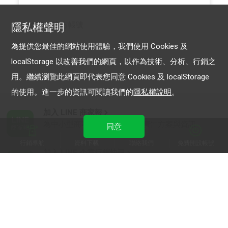
LINE 官方帳號
隱私權聲明
為提供您最佳的網站使用體驗，我們使用 Cookies 及
localStorage 以改善我們的網頁，以作為技術、分析、行銷之
用。繼續瀏覽此網頁即代表您同意 Cookies 及 localStorage
的使用。進一步的資訊可閱讀我們的
隱私權說明
。
加入 LINE 商家報
為中小型商家提供LINE最新的廣告方案與資訊
同意
行銷導航
資料下載
聯絡我們
免費開設帳號
加入 LINE 企業行銷快訊
為企業客戶提供最新市場趨勢, 應用與案例
LINE Biz-Solutions YouTube
實用教學、成功案例等多樣化影音內容