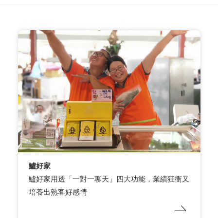
鱸好家
鱸好家用透「一對一聊天」四大功能，業績狂衝又
培養出熟客好感情