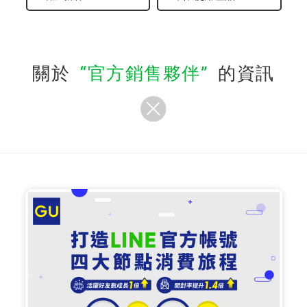
關於
官方銷售夥伴
的資訊