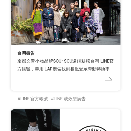
台灣微告
京都文青小物品牌SOU･SOU遠距耕耘台灣 LINE官
方帳號，善用 LAP廣告找到相似受眾帶動轉換率
LINE 官方帳號
LINE 成效型廣告