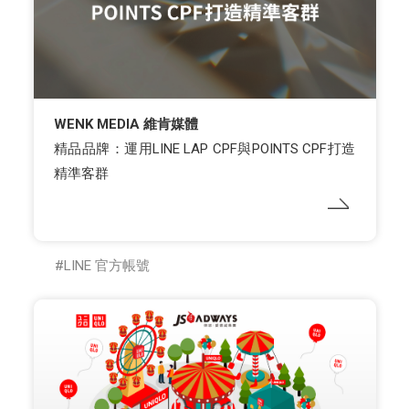
WENK MEDIA 維肯媒體
精品品牌：運用LINE LAP CPF與POINTS CPF打造
精準客群
LINE 官方帳號