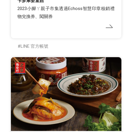
卡多摩嬰童館
2023小腳ㄚ親子市集透過Echoss智慧印章核銷禮
物兌換券、闖關券
LINE 官方帳號