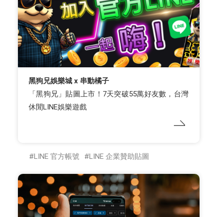
黑狗兄娛樂城 x 串動橘子
「黑狗兄」貼圖上市！7天突破55萬好友數，台灣
休閒LINE娛樂遊戲
LINE 官方帳號
LINE 企業贊助貼圖