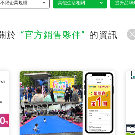
不限企業規模
其他生活相關
提升品牌
關於
官方銷售夥伴
的資訊