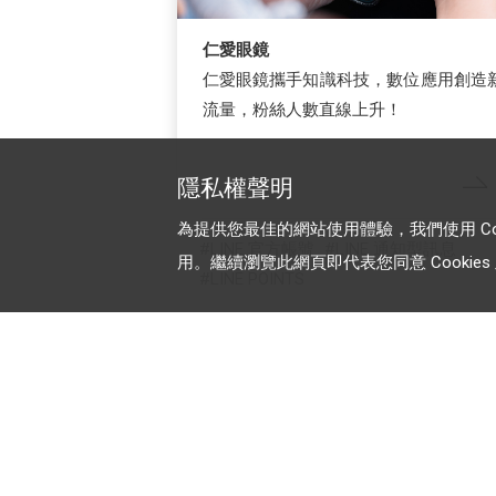
仁愛眼鏡
仁愛眼鏡攜手知識科技，數位應用創造
流量，粉絲人數直線上升！
隱私權聲明
為提供您最佳的網站使用體驗，我們使用 Cooki
LINE 官方帳號
LINE 通知型訊息
用。繼續瀏覽此網頁即代表您同意 Cookies 及
LINE POINTS