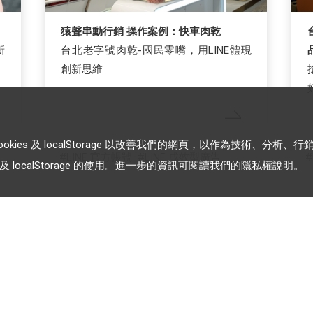
猿聲串動行銷 操作案例：快車肉乾
新
台北老字號肉乾-國民零嘴，用LINE體現
創新思維
es 及 localStorage 以改善我們的網頁，以作為技術、分析、行
LINE 官方帳號
LINE 成效型廣告
 localStorage 的使用。進一步的資訊可閱讀我們的
隱私權說明
。
載入更多