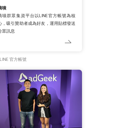
嘖嘖
嘖嘖群眾集資平台以LINE官方帳號為核
心，吸引贊助者成為好友，運用貼標發送
分眾訊息
LINE 官方帳號