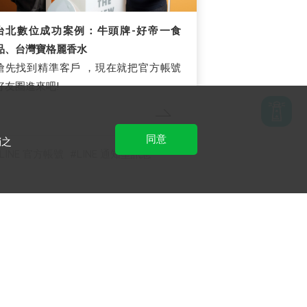
台北數位成功案例：牛頭牌-好帝一食
品、台灣寶格麗香水
搶先找到精準客戶 ，現在就把官方帳號
好友圈進來吧!
同意
銷之
LINE 官方帳號
LINE 通知型訊息