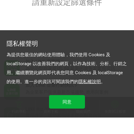
請重新設定篩選條件
隱私權聲明
為提供您最佳的網站使用體驗，我們使用 Cookies 及
加入 LINE 商家報
localStorage 以改善我們的網頁，以作為技術、分析、行銷之
為中小型商家提供LINE最新的廣告方案與資訊
用。繼續瀏覽此網頁即代表您同意 Cookies 及 localStorage
的使用。進一步的資訊可閱讀我們的
隱私權說明
。
加入 LINE 企業行銷快訊
為企業客戶提供最新市場趨勢, 應用與案例
同意
LINE Biz-Solutions YouTube
行銷導航
資料下載
聯絡我們
免費開設帳號
實用教學、成功案例等多樣化影音內容