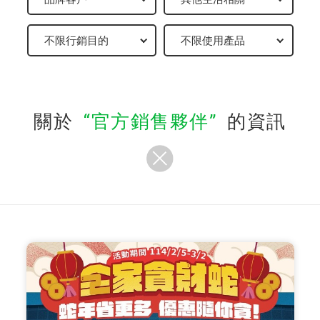
關於
官方銷售夥伴
的資訊