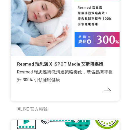
Resmed 瑞思邁 X iSPOT Media 艾斯博媒體
Resmed 瑞思邁衛教溝通策略奏效，廣告點閱率提
升 300% 引領睡眠健康
LINE 官方帳號