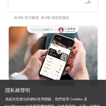
LINE 官方帳號
LINE 保證型廣告
隱私權聲明
仁愛眼鏡
仁愛眼鏡攜手知識科技，數位應用創造新流量，粉
為提供您最佳的網站使用體驗，我們使用 Cookies 及
絲人數直線上升！