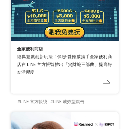
全家便利商店
經典遊戲創新玩法！傑思·愛德威攜手全家便利商
店在 LINE 官方帳號推出「貪財蛇三部曲」提高好
友活躍度
LINE 官方帳號
LINE 成效型廣告