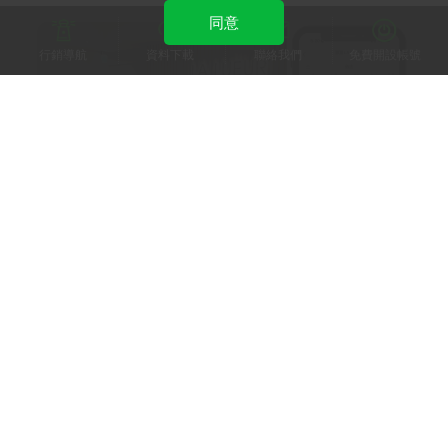
同意
行銷導航
資料下載
聯絡我們
免費開設帳號
LA LUEUR原渥集團
LA LUEUR原渥集團透過LINE課程體驗券，讓愛自
己成為一種藝術