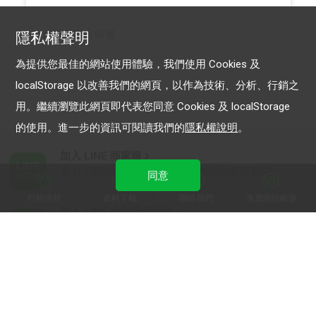
LINE 官方帳號
隱私權聲明
為提供您最佳的網站使用體驗，我們使用 Cookies 及
localStorage 以改善我們的網頁，以作為技術、分析、行銷之
用。繼續瀏覽此網頁即代表您同意 Cookies 及 localStorage
的使用。進一步的資訊可閱讀我們的
隱私權說明
。
加入 LINE 商家報
為中小型商家提供LINE最新的廣告方案與資訊
同意
行銷導航
資料下載
聯絡我們
免費開設帳號
加入 LINE 企業行銷快訊
為企業客戶提供最新市場趨勢, 應用與案例
LINE Biz-Solutions YouTube
實用教學、成功案例等多樣化影音內容