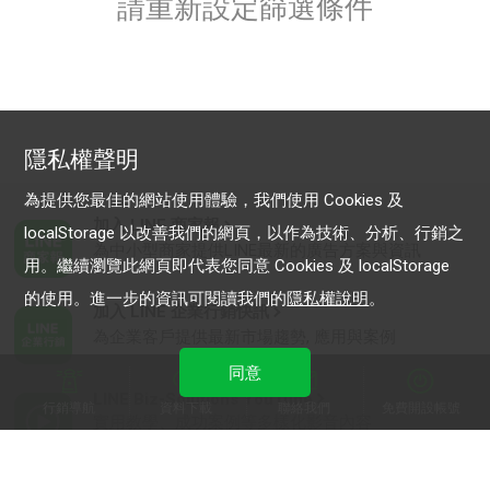
請重新設定篩選條件
隱私權聲明
為提供您最佳的網站使用體驗，我們使用 Cookies 及
加入 LINE 商家報
localStorage 以改善我們的網頁，以作為技術、分析、行銷之
為中小型商家提供LINE最新的廣告方案與資訊
用。繼續瀏覽此網頁即代表您同意 Cookies 及 localStorage
的使用。進一步的資訊可閱讀我們的
隱私權說明
。
加入 LINE 企業行銷快訊
為企業客戶提供最新市場趨勢, 應用與案例
同意
LINE Biz-Solutions YouTube
行銷導航
資料下載
聯絡我們
免費開設帳號
實用教學、成功案例等多樣化影音內容