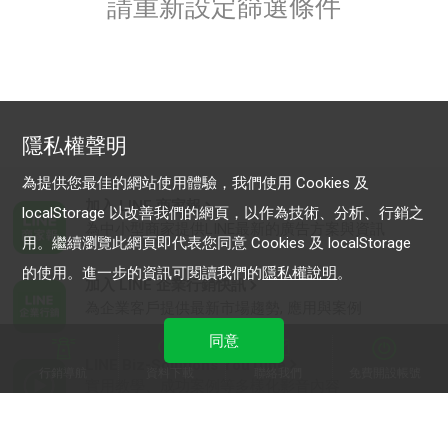
請重新設定篩選條件
隱私權聲明
為提供您最佳的網站使用體驗，我們使用 Cookies 及
加入 LINE 商家報
localStorage 以改善我們的網頁，以作為技術、分析、行銷之
為中小型商家提供LINE最新的廣告方案與資訊
用。繼續瀏覽此網頁即代表您同意 Cookies 及 localStorage
的使用。進一步的資訊可閱讀我們的
隱私權說明
。
加入 LINE 企業行銷快訊
為企業客戶提供最新市場趨勢, 應用與案例
同意
LINE Biz-Solutions YouTube
行銷導航
資料下載
聯絡我們
免費開設帳號
實用教學、成功案例等多樣化影音內容