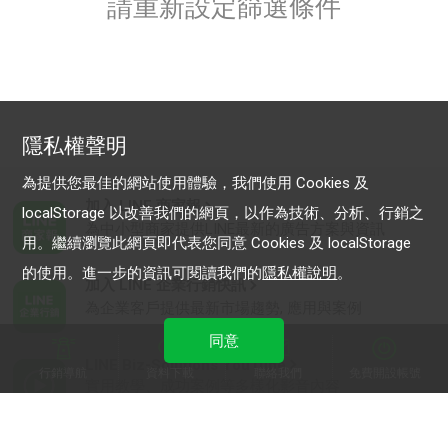
請重新設定篩選條件
隱私權聲明
為提供您最佳的網站使用體驗，我們使用 Cookies 及
加入 LINE 商家報
localStorage 以改善我們的網頁，以作為技術、分析、行銷之
為中小型商家提供LINE最新的廣告方案與資訊
用。繼續瀏覽此網頁即代表您同意 Cookies 及 localStorage
的使用。進一步的資訊可閱讀我們的
隱私權說明
。
加入 LINE 企業行銷快訊
為企業客戶提供最新市場趨勢, 應用與案例
同意
LINE Biz-Solutions YouTube
行銷導航
資料下載
聯絡我們
免費開設帳號
實用教學、成功案例等多樣化影音內容