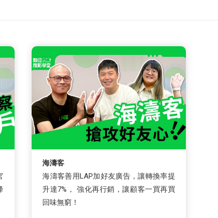
海濤客
官
海濤客善用LAP加好友廣告，讓轉換率提
降
升達7%， 強化再行銷，讓顧客一買再買
回味無窮！