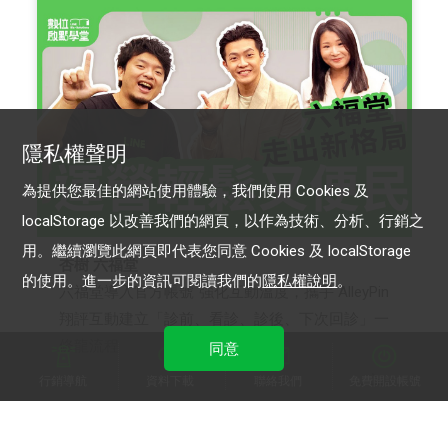
隱私權聲明
為提供您最佳的網站使用體驗，我們使用 Cookies 及
localStorage 以改善我們的網頁，以作為技術、分析、行銷之
用。繼續瀏覽此網頁即代表您同意 Cookies 及 localStorage
杏樹 六福堂
的使用。進一步的資訊可閱讀我們的
隱私權說明
。
六福堂導入官方帳號 強化互動溫度，攜手 AlleyPin
翔評互動建立「診前、看診、診後、下次回診」一
條龍流程
同意
行銷導航
資料下載
聯絡我們
免費開設帳號
LINE 官方帳號
LINE官方帳號外掛模組市集