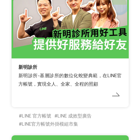
新明診所
新明診所-基層診所的數位化蛻變典範，在LINE官
方帳號，實現全人、全家、全程的照顧
LINE 官方帳號
LINE 成效型廣告
LINE官方帳號外掛模組市集