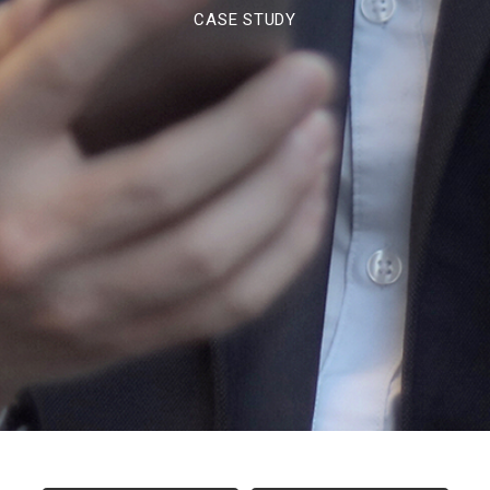
CASE STUDY