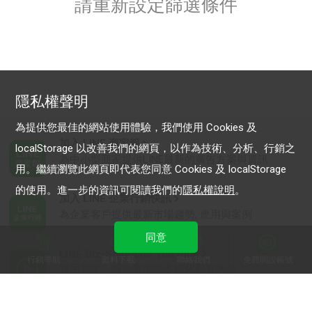
請重新設定篩選條件
隱私權聲明
為提供您最佳的網站使用體驗，我們使用 Cookies 及
加入 LINE 商家報
localStorage 以改善我們的網頁，以作為技術、分析、行銷之
為中小型商家提供LINE最新的廣告方案與資訊
用。繼續瀏覽此網頁即代表您同意 Cookies 及 localStorage
的使用。進一步的資訊可閱讀我們的
隱私權說明
。
加入 LINE 企業行銷快訊
為企業客戶提供最新市場趨勢, 應用與案例
同意
LINE Biz-Solutions YouTube
行銷導航
資料下載
聯絡我們
免費開設帳號
實用教學、成功案例等多樣化影音內容