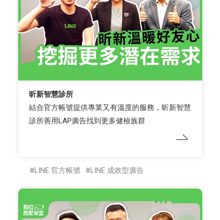
昕新智慧診所
結合官方帳號提供專業又有溫度的服務，昕新智慧
診所善用LAP廣告找到更多健檢族群
LINE 官方帳號
LINE 成效型廣告