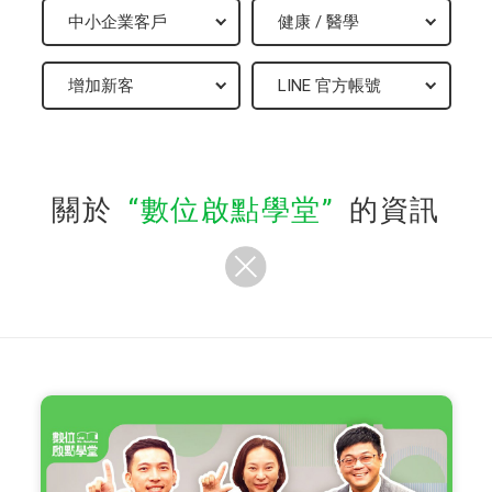
關於
數位啟點學堂
的資訊