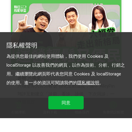
隱私權聲明
為提供您最佳的網站使用體驗，我們使用 Cookies 及
localStorage 以改善我們的網頁，以作為技術、分析、行銷之
用。繼續瀏覽此網頁即代表您同意 Cookies 及 localStorage
杏樹 六福堂
的使用。進一步的資訊可閱讀我們的
隱私權說明
。
六福堂導入官方帳號 強化互動溫度，攜手 AlleyPin
翔評互動建立「診前、看診、診後、下次回診」一
條龍流程
同意
行銷導航
資料下載
聯絡我們
免費開設帳號
LINE 官方帳號
LINE官方帳號外掛模組市集