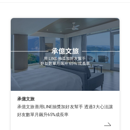
承億文旅
承億文旅善用LINE抽獎加好友幫手 透過3大心法讓
好友數單月飆升65%成長率