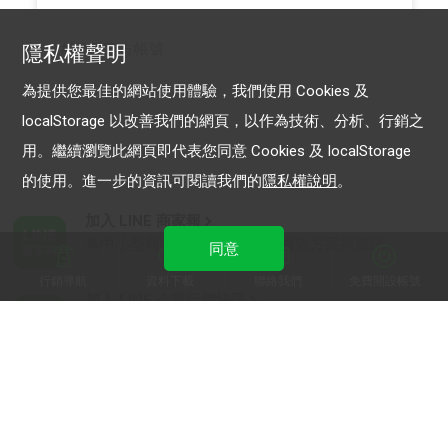
LINE 官方帳號
隱私權聲明
為提供您最佳的網站使用體驗，我們使用 Cookies 及
localStorage 以改善我們的網頁，以作為技術、分析、行銷之
用。繼續瀏覽此網頁即代表您同意 Cookies 及 localStorage
的使用。進一步的資訊可閱讀我們的
隱私權說明
。
加入 LINE 商家報
為中小型商家提供LINE最新的廣告方案與資訊
同意
行銷導航
資料下載
聯絡我們
免費開設帳號
加入 LINE 企業行銷快訊
為企業客戶提供最新市場趨勢, 應用與案例
LINE Biz-Solutions YouTube
實用教學、成功案例等多樣化影音內容