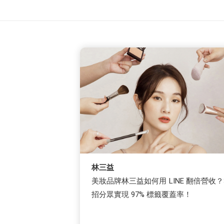
林三益
美妝品牌林三益如何用 LINE 翻倍營收？
招分眾實現 97% 標籤覆蓋率！