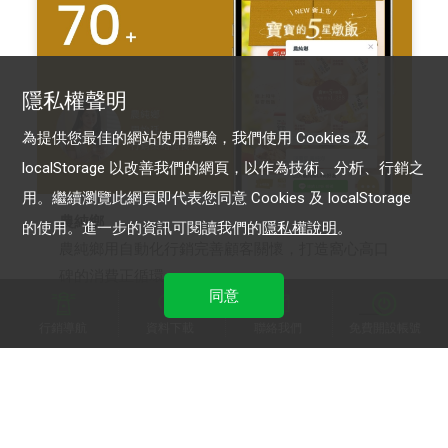
隱私權聲明
為提供您最佳的網站使用體驗，我們使用 Cookies 及
localStorage 以改善我們的網頁，以作為技術、分析、行銷之
用。繼續瀏覽此網頁即代表您同意 Cookies 及 localStorage
農純鄉
的使用。進一步的資訊可閱讀我們的
隱私權說明
。
農純鄉用自動化行銷完善顧客關懷，打造窩心高口
碑的消費正循環
同意
行銷導航
資料下載
聯絡我們
免費開設帳號
LINE 官方帳號