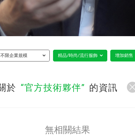
不限企業規模
精品/時尚/流行服飾
增加銷售
關於
官方技術夥伴
的資訊
無相關結果