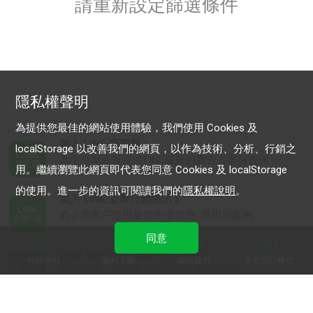
請重新設定篩選條件
隱私權聲明
為提供您最佳的網站使用體驗，我們使用 Cookies 及
加入 LINE 商家報
localStorage 以改善我們的網頁，以作為技術、分析、行銷之
為中小型商家提供LINE最新的廣告方案與資訊
用。繼續瀏覽此網頁即代表您同意 Cookies 及 localStorage
的使用。進一步的資訊可閱讀我們的
隱私權說明
。
加入 LINE 企業行銷快訊
為企業客戶提供最新市場趨勢, 應用與案例
同意
LINE Biz-Solutions YouTube
行銷導航
資料下載
聯絡我們
免費開設帳號
實用教學、成功案例等多樣化影音內容