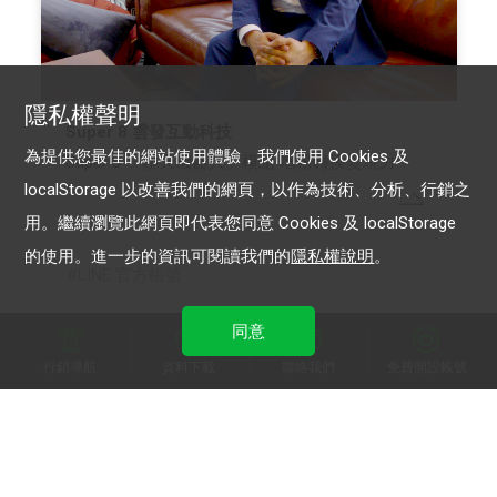
隱私權聲明
Super 8 雲發互動科技
為提供您最佳的網站使用體驗，我們使用 Cookies 及
Super 8 「聊天機器人」模組 增粉轉換變現力
localStorage 以改善我們的網頁，以作為技術、分析、行銷之
用。繼續瀏覽此網頁即代表您同意 Cookies 及 localStorage
的使用。進一步的資訊可閱讀我們的
隱私權說明
。
LINE 官方帳號
同意
行銷導航
資料下載
聯絡我們
免費開設帳號
加入 LINE 商家報
為中小型商家提供LINE最新的廣告方案與資訊