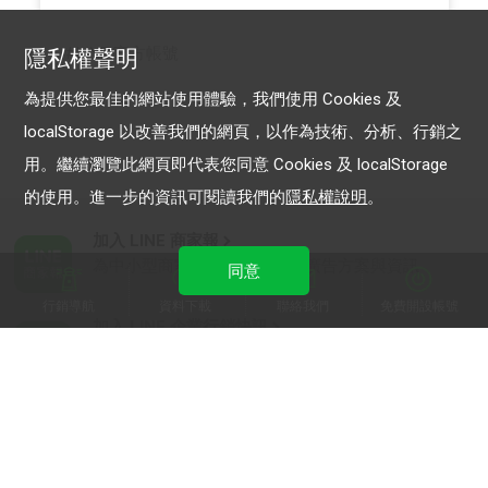
LINE 官方帳號
隱私權聲明
為提供您最佳的網站使用體驗，我們使用 Cookies 及
localStorage 以改善我們的網頁，以作為技術、分析、行銷之
用。繼續瀏覽此網頁即代表您同意 Cookies 及 localStorage
的使用。進一步的資訊可閱讀我們的
隱私權說明
。
加入 LINE 商家報
為中小型商家提供LINE最新的廣告方案與資訊
同意
行銷導航
資料下載
聯絡我們
免費開設帳號
加入 LINE 企業行銷快訊
為企業客戶提供最新市場趨勢, 應用與案例
LINE Biz-Solutions YouTube
實用教學、成功案例等多樣化影音內容