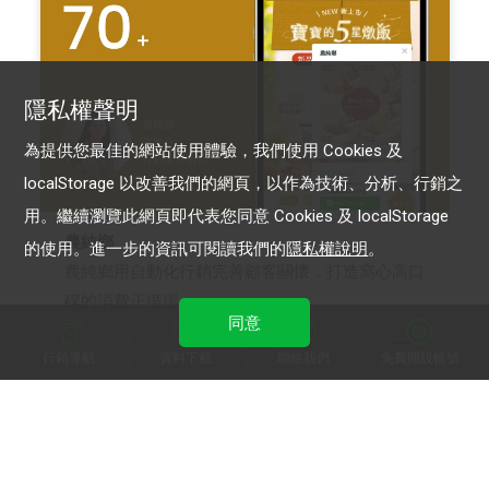
隱私權聲明
為提供您最佳的網站使用體驗，我們使用 Cookies 及
localStorage 以改善我們的網頁，以作為技術、分析、行銷之
用。繼續瀏覽此網頁即代表您同意 Cookies 及 localStorage
農純鄉
的使用。進一步的資訊可閱讀我們的
隱私權說明
。
農純鄉用自動化行銷完善顧客關懷，打造窩心高口
碑的消費正循環
同意
行銷導航
資料下載
聯絡我們
免費開設帳號
LINE 官方帳號