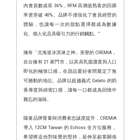
內會員數成長 36%，RFM 高價值熟客的回購
率更突破 40%。品牌不僅強化了會員經營的
體驗，也讓每一次的甜點選擇都成為數據
化、個人化且具吸引力的行銷觸點。”
擁有「北海道冰淇淋之神」美譽的 CREMIA，
在台擁有 21 家門市，以其高乳脂濃度與入口
即化的極致口感，在甜品愛好者間奠定了無
可撼動的地位。品牌以超越義式 Gelato 的奶
香厚度與綿密口感，讓每一口都成為回憶中
難忘的滋味。
隨著品牌聲量與消費者忠誠度提升，CREMIA
導入 12CM Taiwan 的 Echoss 全方位服務，
希望將這份對味覺的堅持，延伸至顧客關係