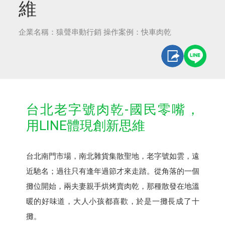
維
企業名稱：猿聲串動行銷 操作案例：快車肉乾
台北老字號肉乾-國民零嘴，
用LINE體現創新思維
台北南門市場，南北雜貨集散聖地，老字號如雲，遠
近馳名；過往只有逢年過節才來走踏。從角落的一個
攤位開始，兩夫妻親手烘烤賣肉乾，那種散發在地溫
暖的好味道，大人小孩都喜歡，於是一攤長成了十
攤。