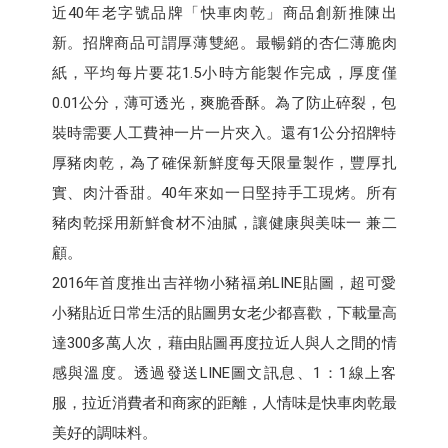
近40年老字號品牌「快車肉乾」商品創新推陳出
新。招牌商品可謂厚薄雙絕。最暢銷的杏仁薄脆肉
紙，平均每片要花1.5小時方能製作完成，厚度僅
0.01公分，薄可透光，爽脆香酥。為了防止碎裂，包
裝時需要人工費神一片一片夾入。還有1公分招牌特
厚豬肉乾，為了確保新鮮度每天限量製作，豐厚扎
實、肉汁香甜。40年來如一日堅持手工現烤。所有
豬肉乾採用新鮮食材不油膩，讓健康與美味一 兼二
顧。
2016年首度推出吉祥物小豬福弟LINE貼圖，超可愛
小豬貼近日常生活的貼圖男女老少都喜歡，下載量高
達300多萬人次，藉由貼圖再度拉近人與人之間的情
感與溫度。透過發送LINE圖文訊息、1：1線上客
服，拉近消費者和商家的距離，人情味是快車肉乾最
美好的調味料。