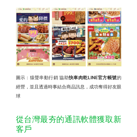
圖示：猿聲串動行銷 協助
快車肉乾LINE官方帳號
的
經營，並且透過時事結合商品訊息，成功奪得好友眼
球
從台灣最夯的通訊軟體獲取新
客戶