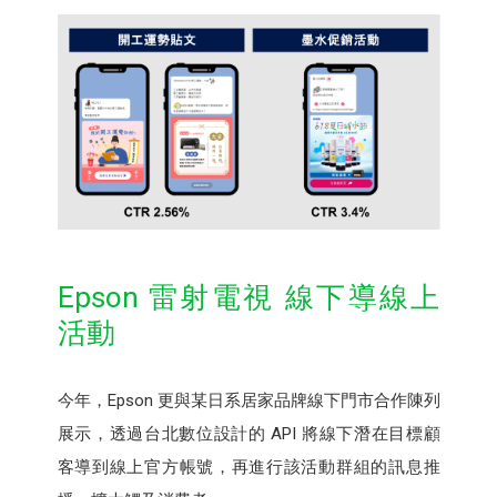
Epson 雷射電視 線下導線上
活動
今年，Epson 更與某日系居家品牌線下門市合作陳列
展示，透過台北數位設計的 API 將線下潛在目標顧
客導到線上官方帳號，再進行該活動群組的訊息推