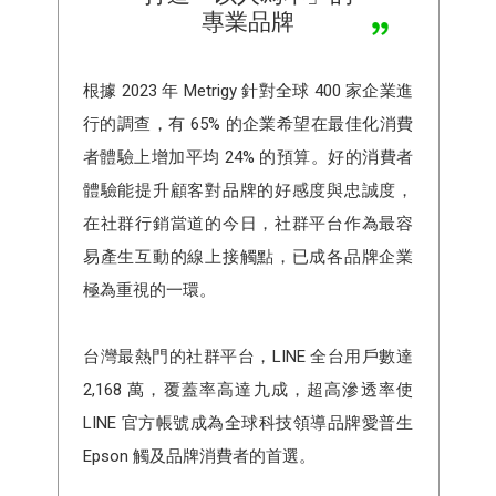
專業品牌
根據 2023 年 Metrigy 針對全球 400 家企業進
行的調查，有 65% 的企業希望在最佳化消費
者體驗上增加平均 24% 的預算。好的消費者
體驗能提升顧客對品牌的好感度與忠誠度，
在社群行銷當道的今日，社群平台作為最容
易產生互動的線上接觸點，已成各品牌企業
極為重視的一環。
台灣最熱門的社群平台，LINE 全台用戶數達
2,168 萬，覆蓋率高達九成，超高滲透率使
LINE 官方帳號成為全球科技領導品牌愛普生
Epson 觸及品牌消費者的首選。