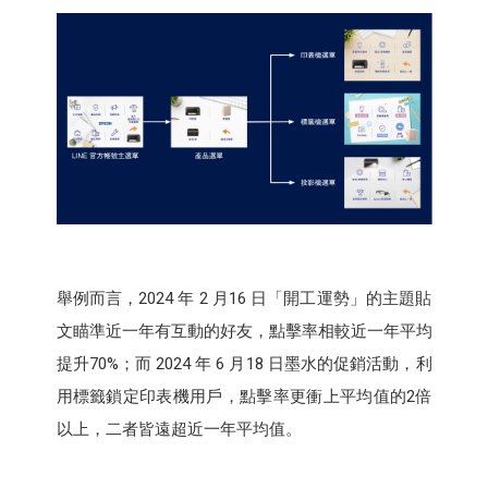
舉例而言，2024 年 2 月16 日「開工運勢」的主題貼
文瞄準近一年有互動的好友，點擊率相較近一年平均
提升70%；而 2024 年 6 月18 日墨水的促銷活動，利
用標籤鎖定印表機用戶，點擊率更衝上平均值的2倍
以上，二者皆遠超近一年平均值。