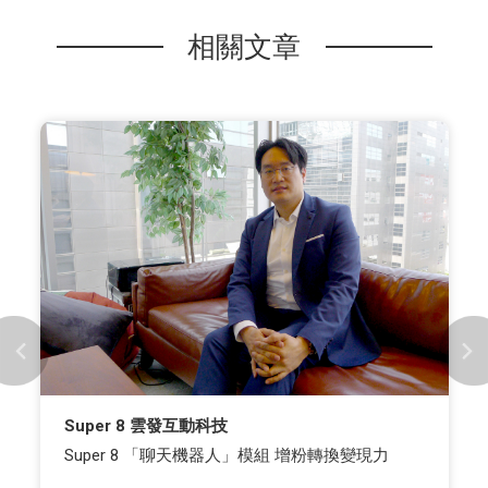
相關文章
Super 8 雲發互動科技
Super 8 「聊天機器人」模組 增粉轉換變現力