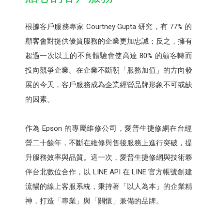
根據客戶服務專家 Courtney Gupta 研究，有 77% 的
顧客會對提供優質服務的企業更加忠誠；反之，擁有
超過一次以上的不良體驗會使高達 80% 的顧客轉而
投向競爭企業。在企業不斷朝「服務加值」的方向發
展的今天，客戶服務成為企業經營品牌形象不可或缺
的因素。
作為 Epson 的專屬維修公司，愛普生捷修網在台經
營二十餘年，不斷在維修與售後服務上進行突破，提
升服務效率與品質。這一次，愛普生捷修網與技術夥
伴台北數位合作，以 LINE API 在 LINE 官方帳號創建
流暢的線上客服系統，秉持著「以人為本」的企業精
神，打造「專業」與「關懷」兼備的品牌。