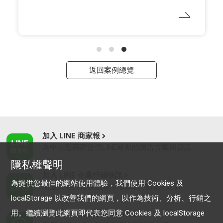
返回案例總覽
加入 LINE 商家報
為中小型商家提供LINE最新的廣告方案與資訊
隱私權聲明
加入 LINE 企業行銷快訊
為提供您最佳的網站使用體驗，我們使用 Cookies 及
為企業客戶提供最新市場趨勢, 應用與案例
localStorage 以改善我們的網頁，以作為技術、分析、行銷之
用。繼續瀏覽此網頁即代表您同意 Cookies 及 localStorage
LINE Biz-Solutions YouTube