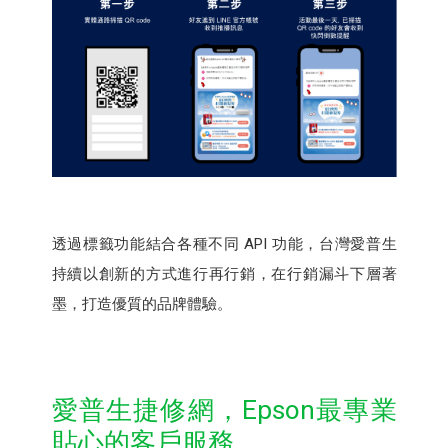
透過標籤功能結合各種不同 API 功能，台灣愛普生
持續以創新的方式進行再行銷，在行銷漏斗下層著
墨，打造優質的品牌體驗。
愛普生捷修網，Epson最專業
貼心的客戶服務