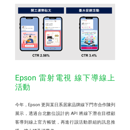
Epson 雷射電視 線下導線上
活動
今年，Epson 更與某日系居家品牌線下門市合作陳列
展示，透過台北數位設計的 API 將線下潛在目標顧
客導到線上官方帳號，再進行該活動群組的訊息推