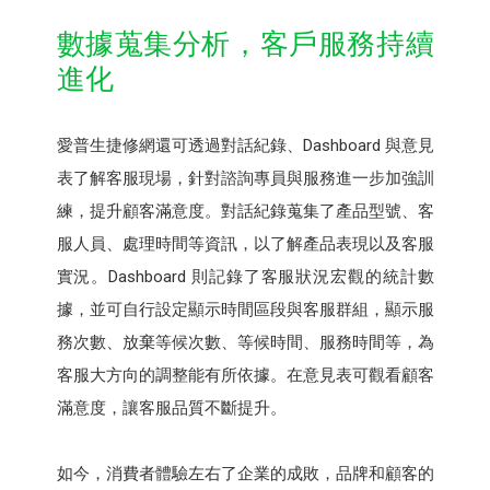
數據蒐集分析，客戶服務持續
進化
愛普生捷修網還可透過對話紀錄、Dashboard 與意見
表了解客服現場，針對諮詢專員與服務進一步加強訓
練，提升顧客滿意度。對話紀錄蒐集了產品型號、客
服人員、處理時間等資訊，以了解產品表現以及客服
實況。Dashboard 則記錄了客服狀況宏觀的統計數
據，並可自行設定顯示時間區段與客服群組，顯示服
務次數、放棄等候次數、等候時間、服務時間等，為
客服大方向的調整能有所依據。在意見表可觀看顧客
滿意度，讓客服品質不斷提升。
如今，消費者體驗左右了企業的成敗，品牌和顧客的