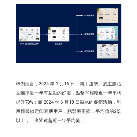
舉例而言，2024 年 2 月16 日「開工運勢」的主題貼
文瞄準近一年有互動的好友，點擊率相較近一年平均
提升70%；而 2024 年 6 月18 日墨水的促銷活動，利
用標籤鎖定印表機用戶，點擊率更衝上平均值的2倍
以上，二者皆遠超近一年平均值。