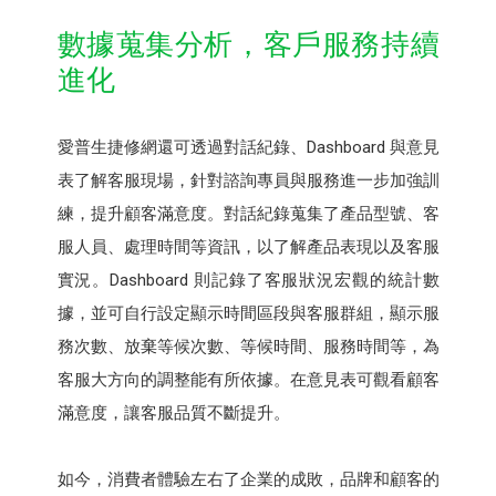
數據蒐集分析，客戶服務持續
進化
愛普生捷修網還可透過對話紀錄、Dashboard 與意見
表了解客服現場，針對諮詢專員與服務進一步加強訓
練，提升顧客滿意度。對話紀錄蒐集了產品型號、客
服人員、處理時間等資訊，以了解產品表現以及客服
實況。Dashboard 則記錄了客服狀況宏觀的統計數
據，並可自行設定顯示時間區段與客服群組，顯示服
務次數、放棄等候次數、等候時間、服務時間等，為
客服大方向的調整能有所依據。在意見表可觀看顧客
滿意度，讓客服品質不斷提升。
如今，消費者體驗左右了企業的成敗，品牌和顧客的