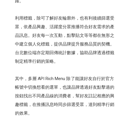
躍。
利用標籤，除可了解好友輪廓外，也有利後續篩選受
眾，依產品興趣、活躍度分眾推播符合好友需求的產
品訊息。好友每一次互動，點擊貼文等等都在無形之
中建立個人化標籤，提供品牌提升服務品質的契機。
台北數位端亦定期回傳統計數據，協助品牌透過標籤
制定精準行銷的策略。
其中，多層 API Rich Menu 除了能讓好友自行於官方
帳號中切換想看的選單，也讓品牌透過好友點擊過的
按鈕找出不同產品線的消費者，幫好友註記相應的興
趣標籤，在推播訊息時同步篩選受眾，達到精準行銷
的效果。