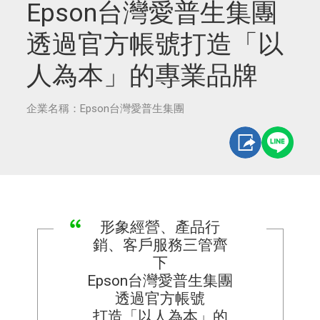
Epson台灣愛普生集團
透過官方帳號打造「以
人為本」的專業品牌
企業名稱：Epson台灣愛普生集團
形象經營、產品行
銷、客戶服務三管齊
下
Epson台灣愛普生集團
透過官方帳號
打造「以人為本」的