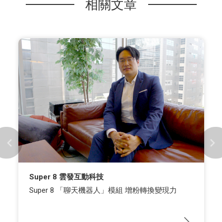
相關文章
Super 8 雲發互動科技
Super 8 「聊天機器人」模組 增粉轉換變現力