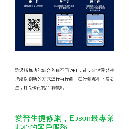
透過標籤功能結合各種不同 API 功能，台灣愛普生
持續以創新的方式進行再行銷，在行銷漏斗下層著
墨，打造優質的品牌體驗。
愛普生捷修網，Epson最專業
貼心的客戶服務