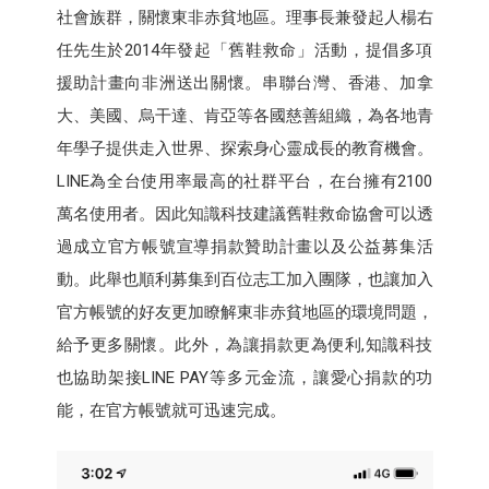
社會族群，關懷東非赤貧地區。理事長兼發起人楊右
任先生於2014年發起「舊鞋救命」活動，提倡多項
援助計畫向非洲送出關懷。串聯台灣、香港、加拿
大、美國、烏干達、肯亞等各國慈善組織，為各地青
年學子提供走入世界、探索身心靈成長的教育機會。
LINE為全台使用率最高的社群平台，在台擁有2100
萬名使用者。因此知識科技建議舊鞋救命協會可以透
過成立官方帳號宣導捐款贊助計畫以及公益募集活
動。此舉也順利募集到百位志工加入團隊，也讓加入
官方帳號的好友更加瞭解東非赤貧地區的環境問題，
給予更多關懷。此外，為讓捐款更為便利,知識科技
也協助架接LINE PAY等多元金流，讓愛心捐款的功
能，在官方帳號就可迅速完成。