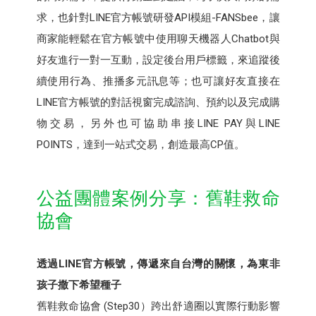
求，也針對LINE官方帳號研發API模組-FANSbee，讓
商家能輕鬆在官方帳號中使用聊天機器人Chatbot與
好友進行一對一互動，設定後台用戶標籤，來追蹤後
續使用行為、推播多元訊息等；也可讓好友直接在
LINE官方帳號的對話視窗完成諮詢、預約以及完成購
物交易，另外也可協助串接LINE PAY與LINE
POINTS，達到一站式交易，創造最高CP值。
公益團體案例分享：舊鞋救命
協會
透過LINE官方帳號，傳遞來自台灣的關懷，為東非
孩子撒下希望種子
舊鞋救命協會 (Step30）跨出舒適圈以實際行動影響