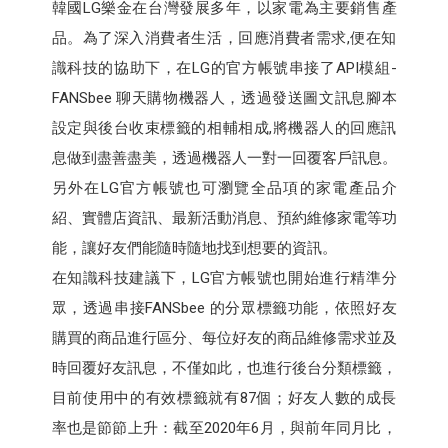
韓國LG樂金在台灣發展多年，以家電為主要銷售產
品。為了深入消費者生活，回應消費者需求,便在知
識科技的協助下，在LG的官方帳號串接了API模組-
FANSbee 聊天購物機器人，透過發送圖文訊息腳本
設定與後台收束標籤的相輔相成,將機器人的回應訊
息做到盡善盡美，透過機器人一對一回覆客戶訊息。
另外在LG官方帳號也可瀏覽全品項的家電產品介
紹、實體店資訊、最新活動消息、預約維修家電等功
能，讓好友們能隨時隨地找到想要的資訊。
在知識科技建議下，LG官方帳號也開始進行精準分
眾，透過串接FANSbee 的分眾標籤功能，依照好友
購買的商品進行區分、每位好友的商品維修需求並及
時回覆好友訊息，不僅如此，也進行後台分類標籤，
目前使用中的有效標籤就有87個；好友人數的成長
率也是節節上升：截至2020年6月，與前年同月比，