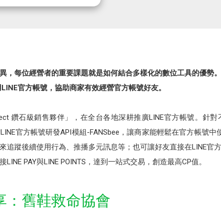
異，每位經營者的重要課題就是如何結合多樣化的數位工具的優勢
LINE官方帳號，協助商家有效經營官方帳號好友。
t Connect 鑽石級銷售夥伴」，在全台各地深耕推廣LINE官方帳號
NE官方帳號研發API模組-FANSbee，讓商家能輕鬆在官方帳號中使
來追蹤後續使用行為、推播多元訊息等；也可讓好友直接在LINE官
NE PAY與LINE POINTS，達到一站式交易，創造最高CP值。
享：舊鞋救命協會