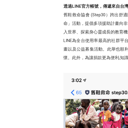
透過LINE官方帳號，傳遞來自
舊鞋救命協會 (Step30）跨
命」活動，提倡多項援助計畫向非
入世界、探索身心靈成長的教育機
LINE為全台使用率最高的社群
畫以及公益募集活動。此舉也順
懷。此外，為讓捐款更為便利,知識