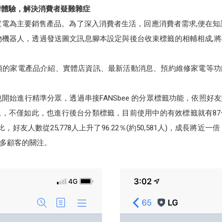
牌體驗，解決消費者疑難雜症
家電為主要銷售產品。為了深入消費者生活，回應消費者需求,便在知
 聊天購物機器人，透過發送圖文訊息腳本設定與後台收束標籤的相輔相成
項的家電產品介紹、實體店資訊、最新活動消息、預約維修家電等
開始進行精準分眾，透過串接FANSbee 的分眾標籤功能，依照
，不僅如此，也進行後台分類標籤，目前使用中的有效標籤就有8
好友人數從25,778人上升了96.22％(約50,581人)，成長將近一
多顧客的關注。