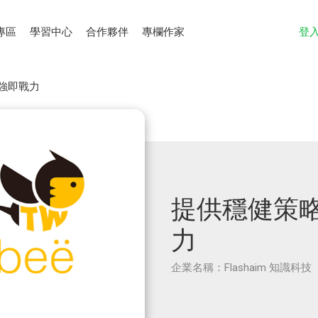
專區
學習中心
合作夥伴
專欄作家
登
強即戰力
提供穩健策
力
企業名稱：Flashaim 知識科技