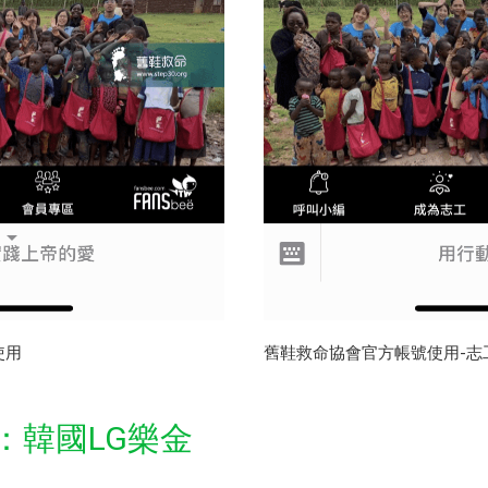
使用
舊鞋救命協會官方帳號使用-志
：韓國LG樂金