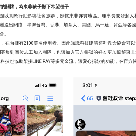
台灣的關懷，為東非孩子撒下希望種子
出舒適圈以實際行動影響社會族群，關懷東非赤貧地區。理事長兼發起人
洲送出關懷。串聯台灣、香港、加拿大、美國、烏干達、肯亞等各
會。
平台，在台擁有2100萬名使用者。因此知識科技建議舊鞋救命協會可
利募集到百位志工加入團隊，也讓加入官方帳號的好友更加瞭解東非
科技也協助架接LINE PAY等多元金流，讓愛心捐款的功能，在官