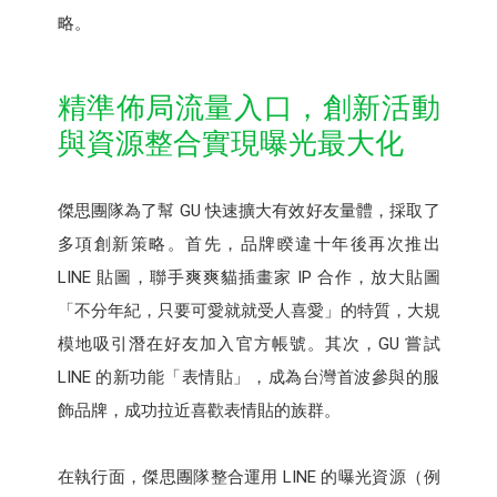
略。
精準佈局流量入口，創新活動
與資源整合實現曝光最大化
傑思團隊為了幫 GU 快速擴大有效好友量體，採取了
多項創新策略。首先，品牌睽違十年後再次推出
LINE 貼圖，聯手爽爽貓插畫家 IP 合作，放大貼圖
「不分年紀，只要可愛就就受人喜愛」的特質，大規
模地吸引潛在好友加入官方帳號。其次，GU 嘗試
LINE 的新功能「表情貼」，成為台灣首波參與的服
飾品牌，成功拉近喜歡表情貼的族群。
在執行面，傑思團隊整合運用 LINE 的曝光資源（例