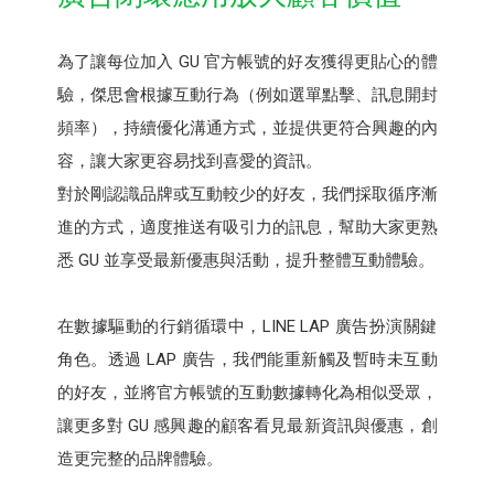
為了讓每位加入 GU 官方帳號的好友獲得更貼心的體
驗，傑思會根據互動行為（例如選單點擊、訊息開封
頻率），持續優化溝通方式，並提供更符合興趣的內
容，讓大家更容易找到喜愛的資訊。
對於剛認識品牌或互動較少的好友，我們採取循序漸
進的方式，適度推送有吸引力的訊息，幫助大家更熟
悉 GU 並享受最新優惠與活動，提升整體互動體驗。
在數據驅動的行銷循環中，LINE LAP 廣告扮演關鍵
角色。透過 LAP 廣告，我們能重新觸及暫時未互動
的好友，並將官方帳號的互動數據轉化為相似受眾，
讓更多對 GU 感興趣的顧客看見最新資訊與優惠，創
造更完整的品牌體驗。