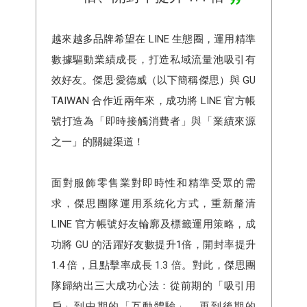
越來越多品牌希望在 LINE 生態圈，運用精準
數據驅動業績成長，打造私域流量池吸引有
效好友。傑思·愛德威（以下簡稱傑思）與 GU
TAIWAN 合作近兩年來，成功將 LINE 官方帳
號打造為「即時接觸消費者」與「業績來源
之一」的關鍵渠道！
面對服飾零售業對即時性和精準受眾的需
求，傑思團隊運用系統化方式，重新釐清
LINE 官方帳號好友輪廓及標籤運用策略，成
功將 GU 的活躍好友數提升1倍，開封率提升
1.4 倍，且點擊率成長 1.3 倍。對此，傑思團
隊歸納出三大成功心法：從前期的「吸引用
戶」到中期的「互動體驗」，再到後期的