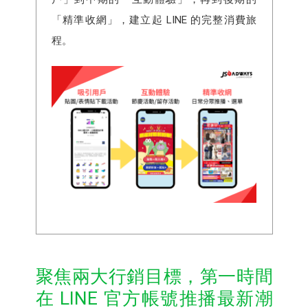
「精準收網」，建立起 LINE 的完整消費旅
程。
聚焦兩大行銷目標，第一時間
在 LINE 官方帳號推播最新潮