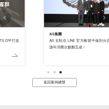
AS集團
AS 女鞋在 LINE 官方帳號中做到分店分流，OMO
讓年消費次數翻五成！
返回案例總覽