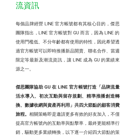
流資訊
每個品牌經營 LINE 官方帳號都有其核心目的，傑思
團隊指出，LINE 官方帳號對 GU 而言，因為 LINE 的
使用門檻低、不分年齡都有使用的特性，因此希望透
過官方帳號可以即時推播新品開賣、聯名合作、當週
限定等最新及潮流資訊，讓 LINE 成為 GU 的業績來
源之一。
傑思團隊協助 GU 在 LINE 官方帳號打造「品牌流量
活水導入、初次互動與留存規劃、精準推播創造轉
換、數據收網與資產再利用」共四大節點的顧客消費
旅程。
相關策略即是邀請更多有效的好友加入，不僅
提高官方帳號內的互動率與點擊率，最終更能精準行
銷，驅動更多業績轉換，以下逐一介紹四大節點的策