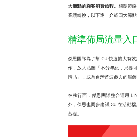
大節點的顧客消費旅程。
相關策略
業績轉換，以下逐一介紹四大節點
精準佈局流量入
傑思團隊為了幫 GU 快速擴大有效
作，放大貼圖「不分年紀，只要可愛
情貼」，成為台灣首波參與的服飾
在執行面，傑思團隊整合運用 LI
外，傑思也同步建議 GU 在活動檔
基礎。