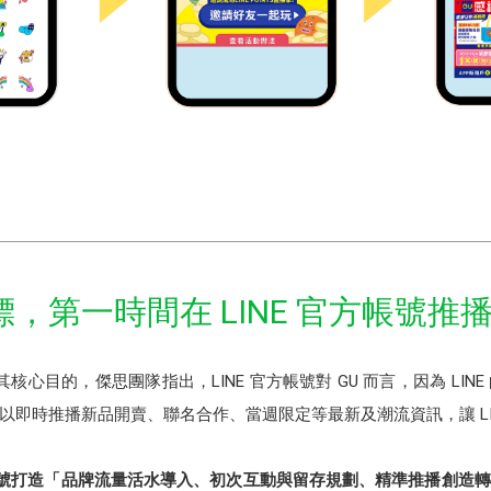
，第一時間在 LINE 官方帳號推
有其核心目的，傑思團隊指出，LINE 官方帳號對 GU 而言，因為 LI
即時推播新品開賣、聯名合作、當週限定等最新及潮流資訊，讓 LINE
 官方帳號打造「品牌流量活水導入、初次互動與留存規劃、精準推播創