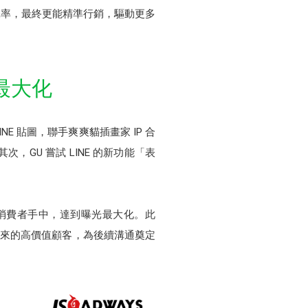
擊率，最終更能精準行銷，驅動更多
最大化
E 貼圖，聯手爽爽貓插畫家 IP 合
GU 嘗試 LINE 的新功能「表
遞至消費者手中，達到曝光最大化。此
通路進來的高價值顧客，為後續溝通奠定