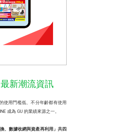
播最新潮流資訊
NE 的使用門檻低、不分年齡都有使用
 成為 GU 的業績來源之一。
造轉換、數據收網與資產再利用」共四