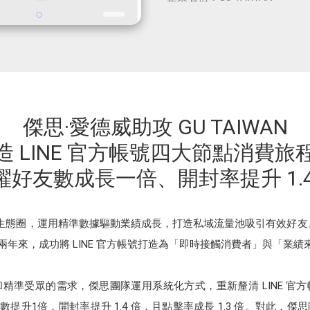
傑思·愛德威助攻 GU TAIWAN
造 LINE 官方帳號四大節點消費旅
躍好友數成長一倍、開封率提升 1.4
NE 生態圈，運用精準數據驅動業績成長，打造私域流量池吸引有效好友
合作近兩年來，成功將 LINE 官方帳號打造為「即時接觸消費者」與「
精準受眾的需求，傑思團隊運用系統化方式，重新釐清 LINE 官
友數提升1倍，開封率提升 1.4 倍，且點擊率成長 1.3 倍。對此，