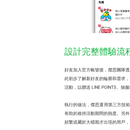
設計完整體驗流程，
好友加入官方帳號後，傑思團隊透
此初步了解新好友的輪廓和需求，
活動，以贈送 LINE POINT
執行的做法，傑思運用第三方技術平台
有助於維持活動期間的熱度。另外
頻繁或屬於大檔期才出現的用戶，