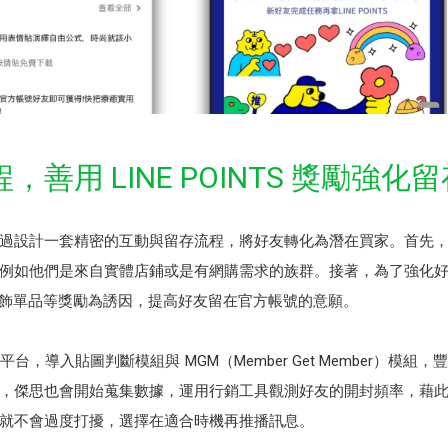
善用 LINE POINTS 獎勵強化
過設計一套精密的互動與留存流程，將好友轉化為潛在買家。首先
例如他們是來自實體店鋪或是有網購需求的族群。接著，為了強化
S、抽服飾單品等獎勵為誘因，提高好友留在官方帳號的意願。
，導入貼圖判斷模組與 MGM（Member Get Member）模
，傑思也會開始蒐集數據，運用行銷工具觀測好友的開封頻率，藉
就不會過度打擾，選擇在適合時機再推播訊息。