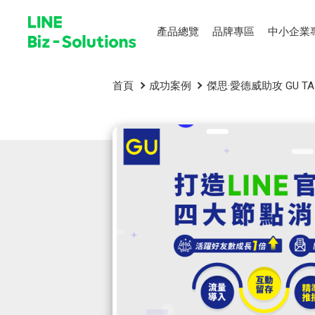
產品總覽
品牌專區
中小企業
首頁
成功案例
傑思·愛德威助攻 GU T