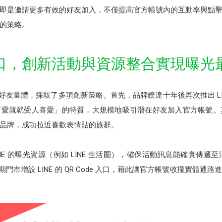
即是邀請更多有效的好友加入，不僅提高官方帳號內的互動率與點
的策略。
口，創新活動與資源整合實現曝光
好友量體，採取了多項創新策略。首先，品牌睽違十年後再次推出 LIN
就就受人喜愛」的特質，大規模地吸引潛在好友加入官方帳號。其次，
品牌，成功拉近喜歡表情貼的族群。
NE 的曝光資源（例如 LINE 生活圈），確保活動訊息能確實傳
期門市增設 LINE 的 QR Code 入口，藉此讓官方帳號收攏實體