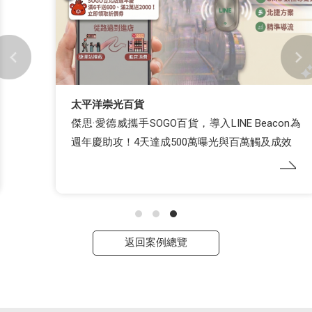
太平洋崇光百貨
傑思·愛德威攜手SOGO百貨，導入LINE Beacon為
週年慶助攻！4天達成500萬曝光與百萬觸及成效
返回案例總覽