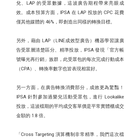
兌、LAP 的受眾數據，這波廣告期程帶來亮眼成
效。成本預算方面，IPSA 在 LAP 投放的 CPC 花費
僅其他媒體的 46%，即創造出同樣的轉換目標。
另外，藉由 LAP（LINE成效型廣告）機器學習讓廣
告受眾層清楚區分、精準投放，IPSA 發現「官方帳
號曝光再行銷」族群，此受眾包的每次完成行動成本
（CPA）、轉換率數字也皆表現相當好。
另一方面，在廣告轉換消費部分，成效更為驚豔！
IPSA 針對參加過樂兌活動受眾包，進行 Lookalike
投放，這波檔期的平均成交客單價是平常實體櫃成交
金額的 1.8 倍。
「Cross Targeting 演算機制非常精準，我們這次檔