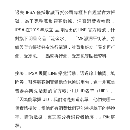
過去 IPSA 僅採取讓百貨公司專櫃各自經營官方帳
號，為了完整蒐集顧客數據、洞察消費者輪廓，
IPSA 在2019年成立 品牌推出的LINE 官方帳號，針
對旗下明星商品「流金水」、「ME濕潤平衡液」持
續與官方帳號好友進行溝通，並蒐集好友「曝光再行
銷」受眾包、「點擊再行銷」受眾包等貼標資料。
接著，IPSA 展開 LINE 樂兌活動，透過線上抽獎、填
問券，引導顧客到實體櫃位兌換試用包，進一步蒐集
曾參與樂兌活動的官方帳戶用戶ID名單（UID）。
「因為能掌握 UID，我們清楚知道名單、他們去哪一
個實體櫃位，當他們有消費我們更能掌握線下的轉換
率、購買數據，更完整分析消費者輪廓，」Rita解
釋。