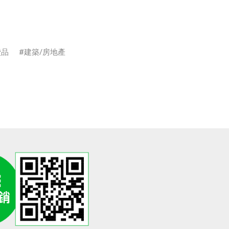
費品
建築/房地產