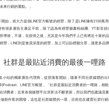
未來行銷的重點。」
開始，就大力提倡LINE官方帳號的經營，除了是LINE擁有2100
時有很多廣告主裹足不前，除了認為有經營臉書粉絲團、YT影音頻
解所導致，不過，在疫情之後，尤其是今年我們手上已有將近十家的品
經營，LINE則是會員深度的經營，加上可以貼標籤分眾，讓更多品
社群是最貼近消費的最後一哩路
無名小站的獨家廣告代理商，從部落客開始，隨著不同社群媒體的
發展到Podcast、LINE官方帳號，「社群是最貼近消費者的一哩路
達給消費者；近來各個媒體平台演算法不斷更新，所以我們也建議流
NE做創作客的開發，這也是社群媒體的一環，目前也在建置社群行