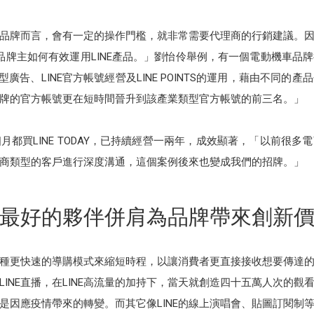
，對品牌而言，會有一定的操作門檻，就非常需要代理商的行銷建議。
家，協助品牌主如何有效運用LINE產品。」劉怡伶舉例，有一個電動機車品
效型廣告、LINE官方帳號經營及LINE POINTS的運用，藉由不同
牌的官方帳號更在短時間晉升到該產業類型官方帳號的前三名。」
都買LINE TODAY，已持續經營一兩年，成效顯著，「以前很多電
商類型的客戶進行深度溝通，這個案例後來也變成我們的招牌。」
最好的夥伴併肩為品牌帶來創新
種更快速的導購模式來縮短時程，以讓消費者更直接接收想要傳達
INE直播，在LINE高流量的加持下，當天就創造四十五萬人次的
是因應疫情帶來的轉變。而其它像LINE的線上演唱會、貼圖訂閱制