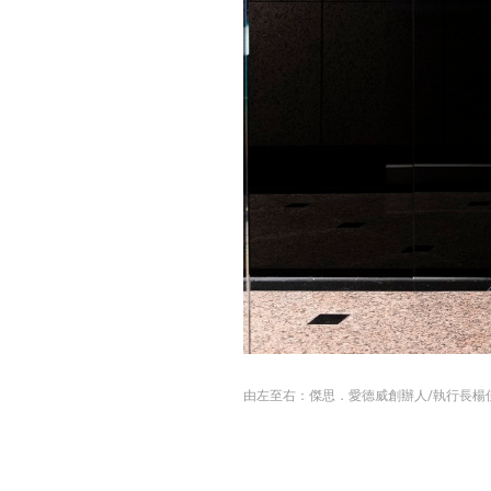
由左至右：傑思．愛德威創辦人/執行長楊佳