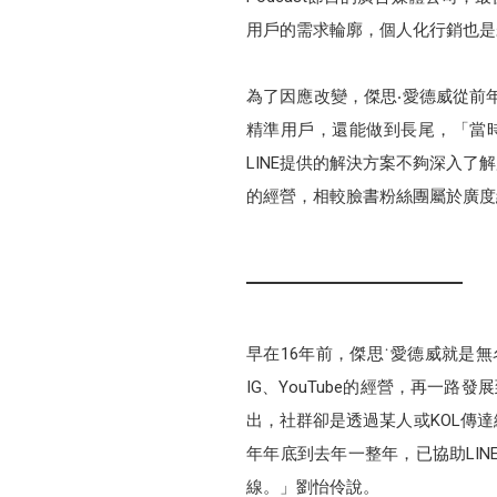
用戶的需求輪廓，個人化行銷也是
為了因應改變，傑思‧愛德威從前年
精準用戶，還能做到長尾，「當
LINE提供的解決方案不夠深入了
的經營，相較臉書粉絲團屬於廣度
早在16年前，傑思˙愛德威就是
IG、YouTube的經營，再一路
出，社群卻是透過某人或KOL傳
年年底到去年一整年，已協助LI
線。」劉怡伶說。