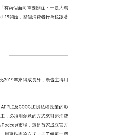
，「有兩個面向需要關注：一是大環
d-19開始，整個消費者行為也跟著
比2019年來得成長外，廣告主得用
LE及GOOGLE隱私權政策的影
為王，必須用創意的方式來引起消費
odcast市場，還是首家成立官方
製、用更科學的方式，去了解每一個