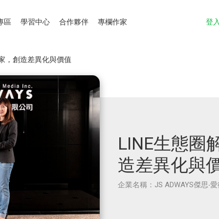
專區
學習中心
合作夥伴
專欄作家
登
專家，創造差異化與價值
LINE生態
造差異化與
企業名稱：JS ADWAYS傑思‧