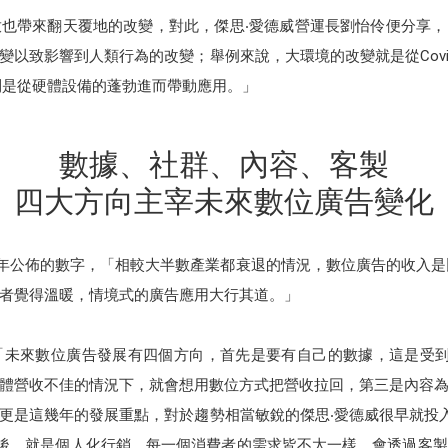
也帶來翻天覆地的改變，對此，傑思‧愛德威營運長劉怡伶便分享
以致影響到人類行為的改變；舉例來說，大環境的改變就是從Covi
則是從硬體設備的蓬勃進而帶動應用。」
數據、社群、內容、客製
四大方向主宰未來數位廣告變化
20年公佈的數字，「相較大半數產業都衰退的情況，數位廣告的收入是
者覺得溫暖，情境式的廣告應用大行其道。」
未來數位廣告發展有四個方向，首先是要有自己的數據，這是受到APP
體營收不佳的情況下，就會想用數位方式把營收拉回，第三是內容
是這幾年的發展重點，對於趨勢相當敏銳的傑思‧愛德威很早就投入P
司；最後，就是個人化行銷，每一個消費者的需求皆不太一樣，會透過客