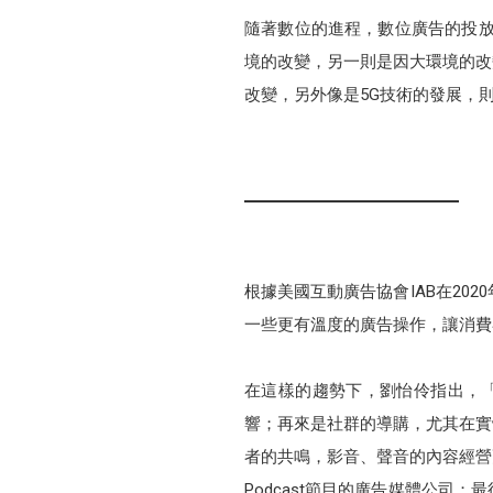
隨著數位的進程，數位廣告的投放
境的改變，另一則是因大環境的改變
改變，另外像是5G技術的發展，
根據美國互動廣告協會IAB在20
一些更有溫度的廣告操作，讓消費
在這樣的趨勢下，劉怡伶指出，「
響；再來是社群的導購，尤其在實
者的共鳴，影音、聲音的內容經營更
Podcast節目的廣告媒體公