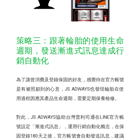
策略三：跟著輪胎的使用生命
週期，發送漸進式訊息達成行
銷自動化
為了讓曾消費及登錄保固的好友，感覺待在官方帳號
是有被照顧到的心意，JS ADWAYS也發現輪胎在使
用過程因應其產品生命週期，需要定期保養檢修。
對此，JS ADWAYS協助台灣普利司通在LINE官方帳
號設定「漸進式訊息」，運用行銷自動化概念，在保
固登錄180天之後，官方帳號會自動發送訊息，建議