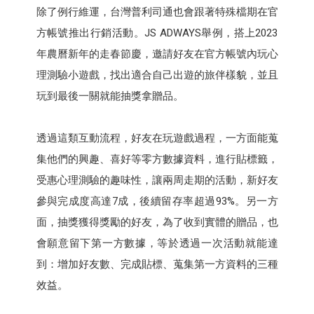
除了例行維運，台灣普利司通也會跟著特殊檔期在官
方帳號推出行銷活動。JS ADWAYS舉例，搭上2023
年農曆新年的走春節慶，邀請好友在官方帳號內玩心
理測驗小遊戲，找出適合自己出遊的旅伴樣貌，並且
玩到最後一關就能抽獎拿贈品。
透過這類互動流程，好友在玩遊戲過程，一方面能蒐
集他們的興趣、喜好等零方數據資料，進行貼標籤，
受惠心理測驗的趣味性，讓兩周走期的活動，新好友
參與完成度高達7成，後續留存率超過93%。另一方
面，抽獎獲得獎勵的好友，為了收到實體的贈品，也
會願意留下第一方數據，等於透過一次活動就能達
到：增加好友數、完成貼標、蒐集第一方資料的三種
效益。