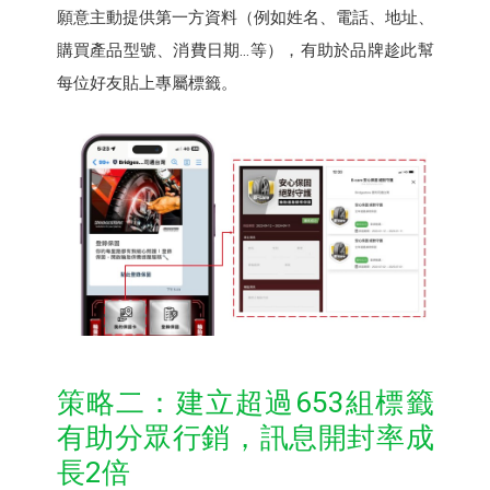
願意主動提供第一方資料（例如姓名、電話、地址、
購買產品型號、消費日期…等），有助於品牌趁此幫
每位好友貼上專屬標籤。
策略二：建立超過653組標籤
有助分眾行銷，訊息開封率成
長2倍