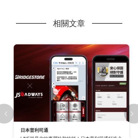
相關文章
日本普利司通