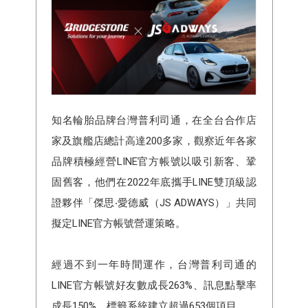
知名輪胎品牌台灣普利司通，在全台合作店
家及旗艦店總計高達200多家，觀察近年各家
品牌積極經營LINE官方帳號以吸引新客、鞏
固舊客，他們在2022年底攜手LINE雙頂級認
證夥伴「傑思‧愛德威（JS ADWAYS）」共同
擬定LINE官方帳號營運策略。
經過不到一年時間運作，台灣普利司通的
LINE官方帳號好友數成長263%、訊息點擊率
成長150%、標籤系統建立超過653個項目。