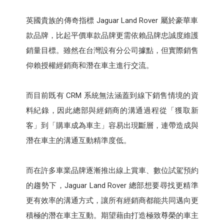
英國貴族的傳奇指標 Jaguar Land Rover 屬於豪華車
款品牌，比起平價車款品牌更需依賴品牌忠誠度維護
銷量目標。雖然在台灣設有分公司據點，但實際銷售
仰賴授權經銷商和潛在車主進行交流。
而目前既有 CRM 系統無法涵蓋到線下銷售情境的資
料紀錄，因此總部與經銷商的溝通過程從「獲取新
客」到「購車成為車主」容易出現斷層，連帶造成與
潛在車主的溝通互動精準度低。
而在許多車業品牌逐漸推出線上賞車、數位試駕預約
的趨勢下，Jaguar Land Rover 總部想要尋找更精準
更有效率的溝通方式，讓所有經銷商都能共同邁向更
積極的潛在車主互動。期望藉由打造極致尊榮的車主